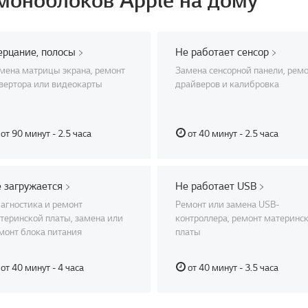
оноблоков Apple на дому
рцание, полосы
Не работает сенсор
мена матрицы экрана, ремонт
Замена сенсорной панели, рем
вертора или видеокарты
драйверов и калибровка
от 90 минут - 2.5 часа
от 40 минут - 2.5 часа
 загружается
Не работает USB
агностика и ремонт
Ремонт или замена USB-
теринской платы, замена или
контроллера, ремонт материнс
монт блока питания
платы
от 40 минут - 4 часа
от 40 минут - 3.5 часа