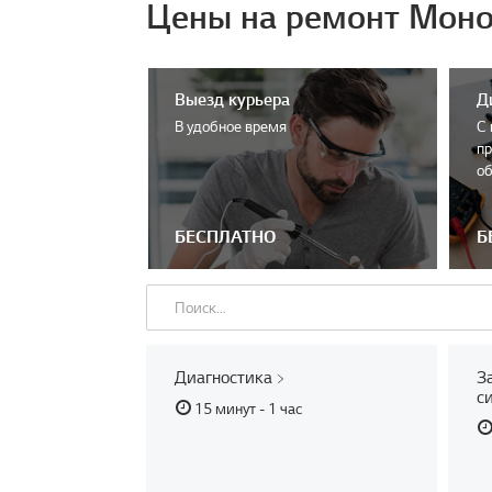
Цены на ремонт Моно
Выезд курьера
Д
В удобное время
С 
пр
об
БЕСПЛАТНО
Б
Диагностика
З
с
15 минут - 1 час