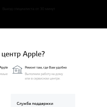
Выезд специалиста от 30 минут
центр Apple?
Apple
Ремонт там, где Вам удобно
димые
Выполним работу на дому
или в сервисном центре.
Cлужба поддержки